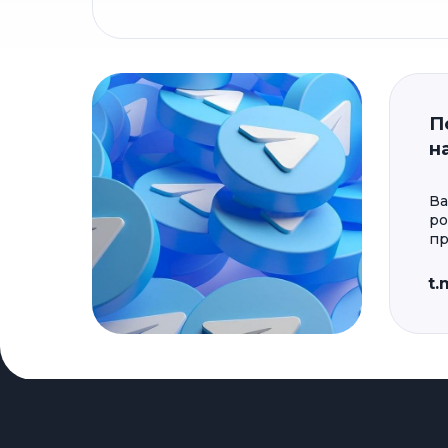
П
н
Ва
ро
пр
t.