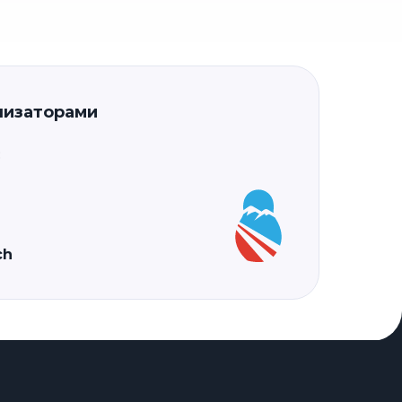
низаторами
:
ch