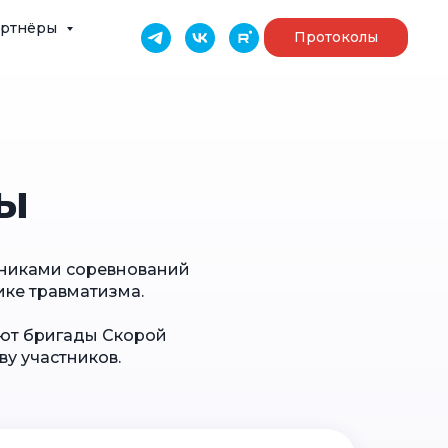
артнёры
Протоколы
ы
тниками соревнований
ике травматизма.
уют бригады Скорой
у участников.