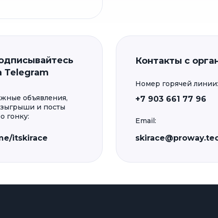
одписывайтесь
Контакты с орга
а Telegram
Номер горячей линии
жные объявления,
+7 903 661 77 96
зыгрыши и посты
о гонку:
Email:
me/itskirace
skirace@proway.te